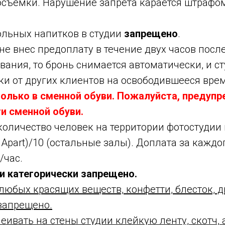
осъемки. Нарушение запрета карается штрафом 
ольных напитков в студии
запрещено
.
не внес предоплату в течение двух часов пос
ания, то бронь снимается автоматически, и с
и от других клиентов на освободившееся врем
только в сменной обуви. Пожалуйста, предуп
и сменной обуви.
оличество человек на территории фотостудии 
 Apart)/10 (остальные залы). Доплата за кажд
/час.
ии категорически запрещено.
любых красящих веществ, конфетти, блесток, 
запрещено.
ивать на стены студии клейкую ленту, скотч, 