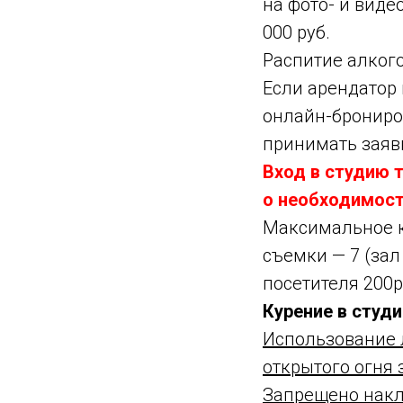
на фото- и виде
000 руб.
Распитие алког
Если арендатор 
онлайн-брониров
принимать заявк
Вход в студию 
о необходимост
Максимальное к
съемки — 7 (зал
посетителя 200р
Курение в студ
Использование 
открытого огня 
Запрещено накле