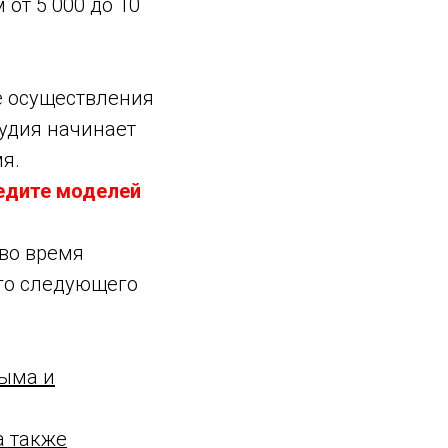
от 5 000 до 10
ле осуществления
тудия начинает
я.
редите моделей
во время
ого следующего
дыма и
а также