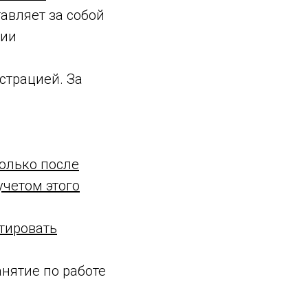
авляет за собой
нии
страцией. За
только после
учетом этого
тировать
нятие по работе