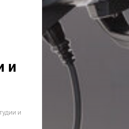
и и
тудии и